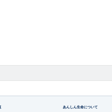
）
覧
あんしん生命について