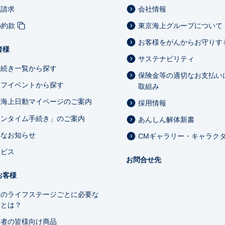
料請求
会社情報
b約款
東京海上グループについて
お客様をがんからお守りす
者様
サステナビリティ
手続き一覧から探す
保険金等の適切なお支払い
イフイベントから探す
取組み
京海上日動マイページのご案内
採用情報
ワンタイム手続き」のご案内
あんしん解体新書
要なお知らせ
CMギャラリー・キャラク
ービス
お問合せ先
お客様
業のライフステージごとに必要な
備とは？
営者の皆様向け商品