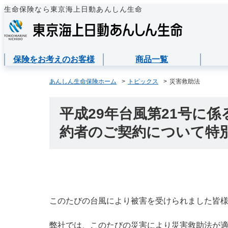
生命保険なら東京海上日動あんしん生命
保険をお考えのお客様
商品一覧
保険をお考えのお客様
商品一覧
ご契約者様
法人のお客様
あんしん生命について
あんしん生命保険ホーム
トピックス
災害救助法
保険をお考えのお客様TOPへ
資料請求
ご契約者様TOPへ
法人のお客様TOPへ
あんしん生命についてTOPへ
保険商品から選ぶ
医療保険
企業のライフステ
東京海上グループ
各種お手続き
平成29年台風第21号に
準備とは？
約者のご契約について特
ライフイベントか
メディカルＫｉｔ 
保険金・給付金・
会社情報
東京海上日動マイページのご案内
請求
経営者の皆様向け
心配ごとから選ぶ
メディカルＫｉｔ 
お客様をがんから
「ワンタイム手続き」のご案内
契約内容／登録情
従業員の皆様向け
保険の基礎知識
あんしん治療サポ
サステナビリティ
重要なお知らせ
契約者貸付の利用
このたびの台風により被害を受けられました皆
インターネットで
あんしん治療サポー
採用情報
サービス
保険商品
保障内容の見直し
弊社では、このたびの災害により災害救助法が