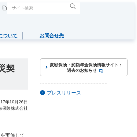
について
お問合せ先
閉じる
閉じる
閉じる
閉じる
閉じる
介護年金保険
変額保険・変額年金保険情報サイト：
災契
過去のお知らせ
あんしんねんきん介護
プレスリリース
あんしんねんきん介護Ｒ
017年10月26日
命保険株式会社
こども保険
5年ごと利差配当付こども保険
置を実施して