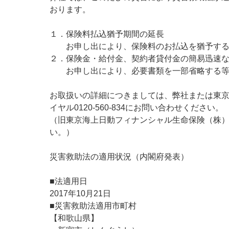
メディカルＫｉｔ
保険金等の適切な
おります。
法人向け保険商品
保険料支払方法の
取組み
メディカルＫｉｔ
１．保険料払込猶予期間の延長
ご相談・ご契約の
保険証券・控除証
あんしん解体新書
お申し出により、保険料のお払込を猶予する期
行
がん保険
２．保険金・給付金、契約者貸付金の簡易迅速
申込方法の違い
CMギャラリー・キ
お申し出により、必要書類を一部省略する等
変額保険・変額年
あんしんがん治療
続き
お取扱いの詳細につきましては、弊社または東京
がん診断保険Ｒ
イヤル0120-560-834にお問い合わせください。
総合福祉団体定期
（旧東京海上日動フィナンシャル生命保険（株）のご
い。）
災害救助法の適用状況（内閣府発表）
■法適用日
2017年10月21日
■災害救助法適用市町村
【和歌山県】