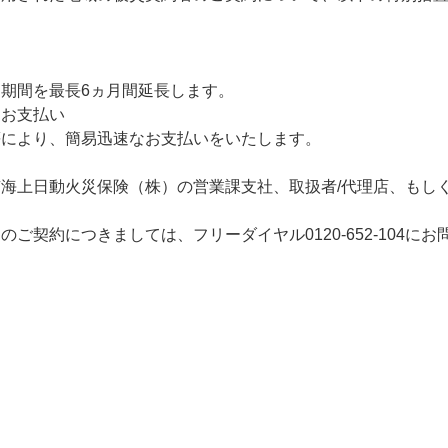
エール
お支払いに向けた
あんしん夢終身
海外渡航するとき
変更
エールＲ
終身保険
確定申告・年末調整するとき
流れ
明書の発行・再発
間を最長6ヵ月間延長します。
定期保険
子どもが生まれるとき
なお支払い
ャラクター紹介
により、簡易迅速なお支払いをいたします。
金保険固有のお手
子どもが独立・就職するとき
保険
家計保障・就業不能保障
海上日動火災保険（株）の営業課支社、取扱者/代理店、もし
転職・退職するとき
家計保障定期保険ＮＥＯ
保険のお手続き
契約につきましては、フリーダイヤル0120-652-104にお
離婚するとき
あんしん就業不能保障保険
介護が必要になったとき
ご病気・ご不幸があったとき