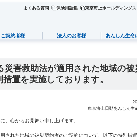
よくある質問
保険用語集
東京海上ホールディングス
ご契約者様
法人のお客様
あんしん生命
ージごとに必要な
について
死亡保険（終身保険・定期保険）
ライフイベントごとのお手続き
係る災害救助法が適用された地域の被
別措置を実施しております。
ら選ぶ
ＮＥＯ
満期金・年金等の
長生き支援終身
急な資金が必要なとき
商品
Ｒ
お守りする運動
スマートあんしん定期
引越しするとき
報の確認・変更
商品
2
ート保険
あんしん定期エール
結婚するとき
東京海上日動あんしん生
・返済
様に、心からお見舞い申し上げます。
ご加入いただける
ト保険R
あんしん終身エール
保険料の支払いが困難なとき
・契約の解約
適用された地域の被災契約者のご契約について、以下の特別措