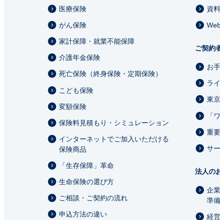
医療保険
資
がん保険
We
家計保障・就業不能保障
ご契約
介護年金保険
お
死亡保険（終身保険・定期保険）
ラ
こども保険
東
変額保険
「
保険料見積もり・シミュレーション
重
インターネットでご加入いただける
サ
保険商品
「生存保障」革命
法人の
生命保険の選び方
企
ご相談・ご契約の流れ
準
申込方法の違い
経