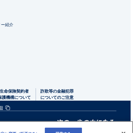
ター紹介
生命保険契約者
詐欺等の金融犯罪
保護機構
について
についてのご注意
期
Copyright(c) 東京海上日動あんしん生命