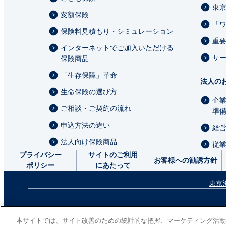
東
変額保険
「
保険料見積もり・シミュレーション
重
インターネットでご加入いただける
サ
保険商品
「生存保障」革命
法人の
生命保険の選び方
企
ご相談・ご契約の流れ
準
申込方法の違い
経
法人向け保険商品
従
プライバシー
サイトのご利用
お客様への勧誘方針
ポリシー
にあたって
東京
次
の
本サイトでは、サイト改善のための統計的な把握、マーケティング活動
東