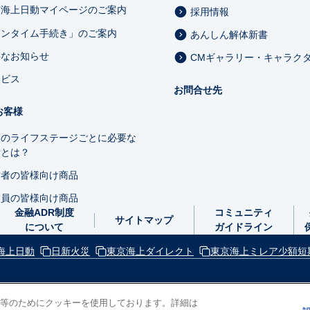
京海上日動マイページのご案内
採用情報
ワンタイム手続き」のご案内
あんしん解体新書
要なお知らせ
CMギャラリー・キャラク
ービス
お問合せ先
お客様
業のライフステージごとに必要な
備とは？
営者の皆様向け商品
業員の皆様向け商品
金融ADR制度
コミュニティ
サイトマップ
について
ガイドライン
海上日動
日新火災
東京海上ダイレクト
東京海上ミレア少額短
等のためにクッキーを使用しております。詳細は