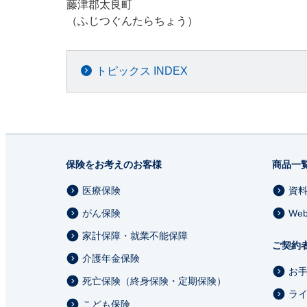
藤津郡太良町
（ふじつぐんたらちょう）
トピックス INDEX
保険をお考えのお客様
商品一
医療保険
資
がん保険
We
家計保障・就業不能保障
ご契約
介護年金保険
お
死亡保険（終身保険・定期保険）
ラ
こども保険