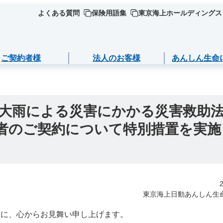
よくある質問
保険用語集
東京海上ホールディングス
ご契約者様
法人のお客様
あんしん生命
ージごとに必要な
について
死亡保険（終身保険・定期保険）
ライフイベントごとのお手続き
う大雨による災害にかかる災害救助
約者のご契約について特別措置を実施
ら選ぶ
ＮＥＯ
満期金・年金等の
長生き支援終身
急な資金が必要なとき
商品
Ｒ
お守りする運動
スマートあんしん定期
引越しするとき
報の確認・変更
商品
ート保険
あんしん定期エール
結婚するとき
・返済
東京海上日動あんしん生
ご加入いただける
ト保険R
あんしん終身エール
保険料の支払いが困難なとき
・契約の解約
様に、心からお見舞い申し上げます。