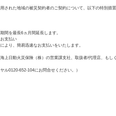
エール
お支払いに向けた
あんしん夢終身
海外渡航するとき
変更
適用された地域の被災契約者のご契約について、以下の特別措
エールＲ
終身保険
確定申告・年末調整するとき
流れ
明書の発行・再発
定期保険
子どもが生まれるとき
ャラクター紹介
間を最長6ヵ月間延長します。
金保険固有のお手
子どもが独立・就職するとき
なお支払い
保険
家計保障・就業不能保障
により、簡易迅速なお支払いをいたします。
転職・退職するとき
家計保障定期保険ＮＥＯ
保険のお手続き
海上日動火災保険（株）の営業課支社、取扱者/代理店、もし
離婚するとき
あんしん就業不能保障保険
0120-652-104にお問合せください。）
介護が必要になったとき
ご病気・ご不幸があったとき