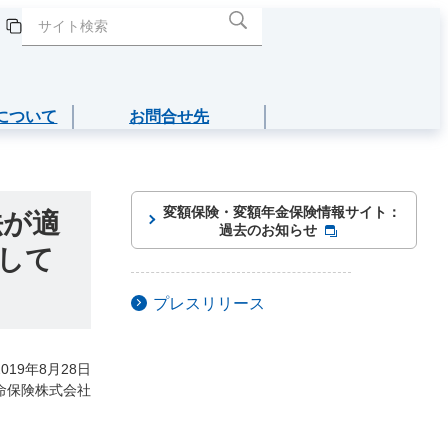
について
お問合せ先
閉じる
閉じる
閉じる
閉じる
閉じる
介護年金保険
変額保険・変額年金保険情報サイト：
法が適
過去のお知らせ
して
あんしんねんきん介護
プレスリリース
あんしんねんきん介護Ｒ
こども保険
2019年8月28日
命保険株式会社
5年ごと利差配当付こども保険