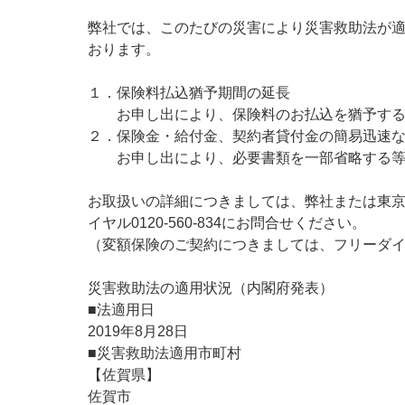
メディカルＫｉｔ
保険金等の適切な
法人向け保険商品
保険料支払方法の
取組み
弊社では、このたびの災害により災害救助法が
メディカルＫｉｔ
おります。
ご相談・ご契約の
保険証券・控除証
あんしん解体新書
行
１．保険料払込猶予期間の延長
がん保険
申込方法の違い
CMギャラリー・キ
お申し出により、保険料のお払込を猶予する期
変額保険・変額年
２．保険金・給付金、契約者貸付金の簡易迅速
あんしんがん治療
続き
お申し出により、必要書類を一部省略する等
がん診断保険Ｒ
総合福祉団体定期
お取扱いの詳細につきましては、弊社または東京
イヤル0120-560-834にお問合せください。
（変額保険のご契約につきましては、フリーダイヤル
災害救助法の適用状況（内閣府発表）
■法適用日
2019年8月28日
■災害救助法適用市町村
【佐賀県】
佐賀市