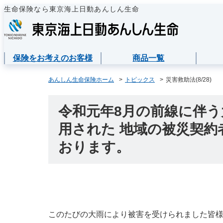
生命保険なら東京海上日動あんしん生命
保険をお考えのお客様
商品一覧
保険をお考えのお客様
商品一覧
ご契約者様
法人のお客様
あんしん生命について
あんしん生命保険ホーム
トピックス
災害救助法(8/28)
保険をお考えのお客様TOPへ
資料請求
ご契約者様TOPへ
法人のお客様TOPへ
あんしん生命についてTOPへ
保険商品から選ぶ
医療保険
企業のライフステ
東京海上グループ
各種お手続き
令和元年8月の前線に伴
準備とは？
用された 地域の被災契
ライフイベントか
メディカルＫｉｔ 
保険金・給付金・
会社情報
東京海上日動マイページのご案内
請求
経営者の皆様向け
おります。
心配ごとから選ぶ
メディカルＫｉｔ 
お客様をがんから
「ワンタイム手続き」のご案内
契約内容／登録情
従業員の皆様向け
保険の基礎知識
あんしん治療サポ
サステナビリティ
重要なお知らせ
契約者貸付の利用
インターネットで
あんしん治療サポー
採用情報
サービス
保険商品
保障内容の見直し
このたびの大雨により被害を受けられました皆